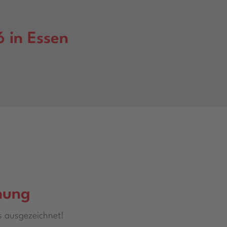
 in Essen
nung
s ausgezeichnet!