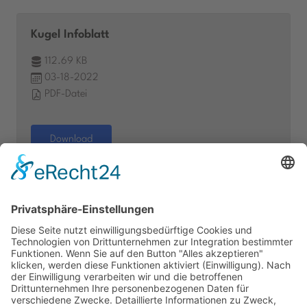
Kugel Infoblatt
112.69 KB
03-18-2022
PDF-Datei
Download
Ansehen
Downloads
Datenschutz